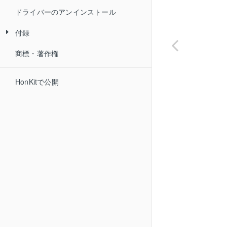
ドライバーのアンインストール
付録
商標・著作権
ラベルプリンターの各スイッチの設
定
HonKitで公開
用紙の印刷位置や印字濃度の調整
ラベルプリンターのリボン取り付け