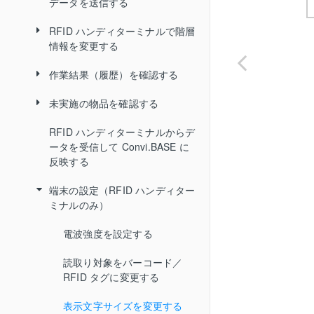
BT シリーズで階層情報を変更す
データを送信する
る
RFID ハンディターミナルで階層
BT シリーズからデータを受信し
情報を変更する
て Convi.BASE に反映する
作業結果（履歴）を確認する
作業中に未実施の物品だけを
絞り込み表示する
未実施の物品を確認する
「履歴確認」画面を起動する
物品の詳細情報を確認する
RFID ハンディターミナルからデ
履歴を絞り込み表示する
「未実施物品確認」画面を起
ータを受信して Convi.BASE に
作業中の結果を削除する
動する
履歴から階層情報を修正する
反映する
「未実施物品確認」画面を終
履歴を削除する
端末の設定（RFID ハンディター
了する
ミナルのみ）
「履歴確認」画面を終了する
電波強度を設定する
読取り対象をバーコード／
RFID タグに変更する
表示文字サイズを変更する