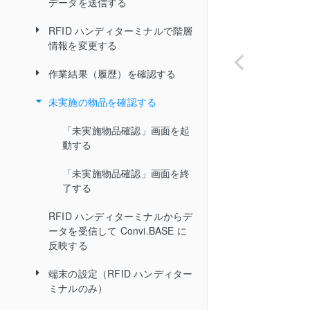
BT シリーズで階層情報を変更す
データを送信する
る
RFID ハンディターミナルで階層
BT シリーズからデータを受信し
情報を変更する
て Convi.BASE に反映する
作業結果（履歴）を確認する
作業中に未実施の物品だけを
絞り込み表示する
未実施の物品を確認する
「履歴確認」画面を起動する
物品の詳細情報を確認する
履歴を絞り込み表示する
「未実施物品確認」画面を起
作業中の結果を削除する
動する
履歴から階層情報を修正する
「未実施物品確認」画面を終
履歴を削除する
了する
「履歴確認」画面を終了する
RFID ハンディターミナルからデ
ータを受信して Convi.BASE に
反映する
端末の設定（RFID ハンディター
ミナルのみ）