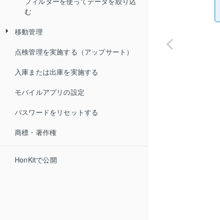
フィルターを使ってデータを絞り込
指定）
む
管理項目型ごとの編集方法
移動管理
スキャンタイプを変更する
点検管理を実施する（アップサート）
移動管理を実施する
入庫または出庫を実施する
ステータス項目を設定する
モバイルアプリの設定
パスワードをリセットする
商標・著作権
HonKitで公開