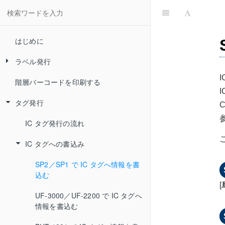
はじめに
ラベル発行
階層バーコードを印刷する
ラベルを印刷する
タグ発行
カメレオンコードを印刷する
フルスキャンコードを印刷する
IC タグ発行の流れ
プリンターの設定
IC タグへの書込み
カメレオンコード／フルスキャンコ
テプラ（SPC10)
SP2／SP1 で IC タグへ情報を書
ードの印刷設定
込む
ピータッチ（P-touch）
[
カメレオンコードの環境設定
用紙登録画面の見かた
UF-3000／UF-2200 で IC タグへ
東芝テック
情報を書込む
ラベルレイアウトファイルの管理
シールレイアウト画面の見かた
設定エリアの見かた