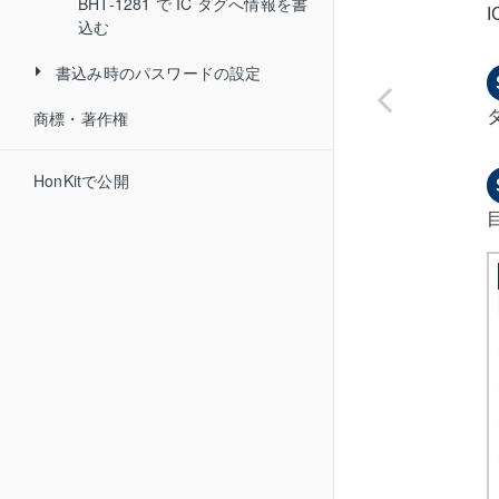
シータ／レスプリ
BHT-1281 で IC タグへ情報を書
シール印刷画面の見かた
ラベルレイアウトファイルをアッ
用紙設定を選択する
設定エリアの見かた
込む
プロードする
環境設定
用紙設定を保存する
シールレイアウト設定を選択
書込み時のパスワードの設定
ラベルレイアウトファイルをダウ
する
用紙設定を新規作成する
用紙設定／レイアウト設定保
商標・著作権
ンロードする
SP2／SP1 を使って IC タグをロ
シールレイアウト設定を保存
存場所
ックする
用紙設定を削除する
ラベルレイアウトファイルを削除
する
HonKitで公開
ログファイル保存場所
する
UF-3000／UF-2200 を使って IC
シールレイアウト設定を削除
タグをロックする
する
BHT-1281 を使って IC タグをロ
ックする