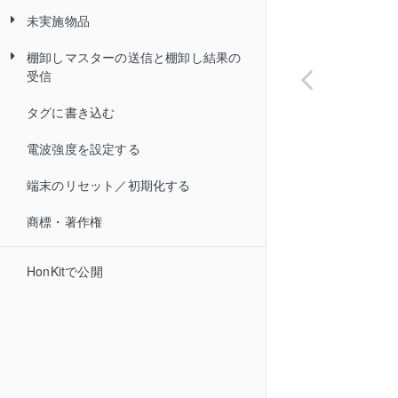
未実施物品
物品ログを削除する
棚卸し履歴を削除する
棚卸しマスターの送信と棚卸し結果の
未実施物品確認画面を起動する
利用状況を変更する
利用状況を変更する
受信
未実施物品を棚卸しする
電波強度を設定する
棚卸し階層を変更する
タグに書き込む
Convi.BASE とハンディターミナル
未実施物品確認画面を終了する
読取りデバイスをバーコードリー
棚卸し結果を検索する
を接続する
電波強度を設定する
ダーに変更する
未実施物品を検索する
文字サイズを変更する
端末のリセット／初期化する
物品を探索する
その他の機能について
履歴詳細情報を確認する
商標・著作権
管理番号を指定して棚卸しする
IC タグを読取って探索する
文字サイズを変更する
リストの表示件数を制限する
管理番号を指定して探索する
HonKitで公開
未実施物品の詳細情報を確認する
物品の詳細情報を確認する
表示文字サイズを変更する
読取り結果の表示を並べ替える