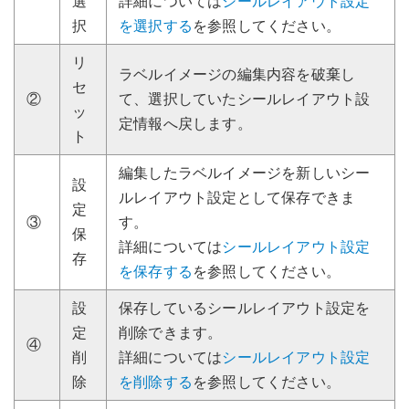
選
詳細については
シールレイアウト設定
択
を選択する
を参照してください。
リ
ラベルイメージの編集内容を破棄し
セ
②
て、選択していたシールレイアウト設
ッ
定情報へ戻します。
ト
編集したラベルイメージを新しいシー
設
ルレイアウト設定として保存できま
定
③
す。
保
詳細については
シールレイアウト設定
存
を保存する
を参照してください。
設
保存しているシールレイアウト設定を
定
削除できます。
④
削
詳細については
シールレイアウト設定
除
を削除する
を参照してください。