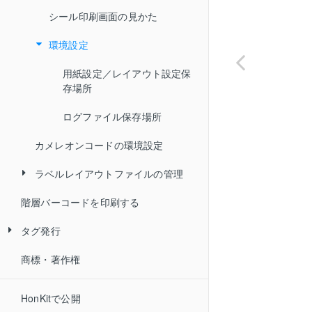
シータ／レスプリ
シール印刷画面の見かた
用紙設定を選択する
設定エリアの見かた
環境設定
用紙設定を保存する
シールレイアウト設定を選択
する
用紙設定を新規作成する
用紙設定／レイアウト設定保
シールレイアウト設定を保存
存場所
用紙設定を削除する
する
ログファイル保存場所
シールレイアウト設定を削除
カメレオンコードの環境設定
する
ラベルレイアウトファイルの管理
階層バーコードを印刷する
ラベルレイアウトファイルをアッ
プロードする
タグ発行
ラベルレイアウトファイルをダウ
商標・著作権
IC タグ発行の流れ
ンロードする
IC タグへの書込み
ラベルレイアウトファイルを削除
HonKitで公開
する