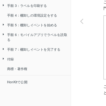
手順 3：ラベルを印刷する
手順 4：棚卸しの環境設定をする
周辺機器ツールをインストールする
手順 5：棚卸しイベントを始める
プリンタードライバーとラベル編集
ソフトをインストールする
手順 6：モバイルアプリでラベルを読取
棚卸しイベントを追加、開始する
る
ラベルのレイアウトファイルを用意
棚卸し対象を設定する
する
手順 7：棚卸しイベントを完了する
モバイルアプリをインストールして
ラベルを印刷する
ログインする
付録
棚卸し読取り結果を判定する
棚卸しデータを受信する
商標・著作権
棚卸しを完了する
ビューを作成する
ラベルを読み取って棚卸しを実施す
る
HonKitで公開
棚卸し結果を送信する