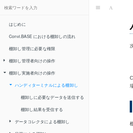
はじめに
Convi.BASE における棚卸しの流れ
棚卸し管理に必要な権限
棚卸し管理者向けの操作
棚卸し実施者向けの操作
棚卸しイベントの追加／開始／編集
／削除
ハンディターミナルによる棚卸し
棚卸し対象を設定する／棚卸し対象
棚卸しイベントを追加する
棚卸しに必要なデータを送信する
から外す
棚卸しイベントを開始する
棚卸し結果を受信する
棚卸しを依頼する
棚卸しイベントを編集する
データコレクタによる棚卸し
棚卸しの実施状況と読取り結果の確
棚卸しイベントを削除する
認