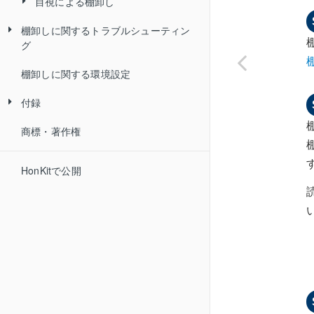
目視による棚卸し
棚卸しを実施する（ラベルの読取
り）
読取り結果を判定する
棚卸し実施状況を確認する
棚卸しに関するトラブルシューティン
目視棚卸しを実施する
グ
読取り結果を取込む
棚卸しを完了する
棚卸しが未実施の物品を確認する
判定結果を変更する
棚卸しの突合結果
不明品を登録する
／未実施の物品を棚卸し対象から
棚卸しに関する環境設定
棚卸しデータを送信できない
有線バーコードによる棚卸し
ビューごとに棚卸し結果を物品に
外す
反映する
付録
棚卸し読取り結果の判定が意図した
棚卸し状況をグラフで確認する
結果にならない
商標・著作権
棚卸し環境の構築手順
棚卸し実施状況をファイルに出力
棚卸しを完了できない
する
HonKitで公開
読取り結果を削除する