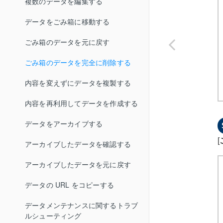
複数のデータを編集する
二要素認証のトラブルシューティ
絞り込む
ング
データをごみ箱に移動する
表示する項目の表示・非表示を切り
替える／並び順を変更する
ごみ箱のデータを元に戻す
データを印刷する
ごみ箱のデータを完全に削除する
ファイルにエクスポートする
内容を変えずにデータを複製する
帳票を出力する
内容を再利用してデータを作成する
一品一葉帳票を出力する
データをアーカイブする
一覧帳票を出力する
[
アーカイブしたデータを確認する
階層バーコード一覧帳票を出力す
アーカイブしたデータを元に戻す
る
データの URL をコピーする
データメンテナンスに関するトラブ
ルシューティング