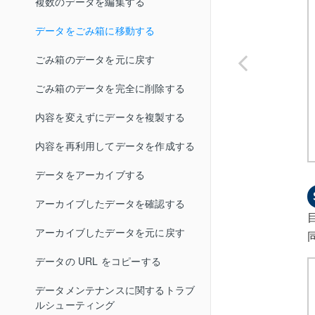
複数のデータを編集する
二要素認証のトラブルシューティ
絞り込む
ング
データをごみ箱に移動する
表示する項目の表示・非表示を切り
替える／並び順を変更する
ごみ箱のデータを元に戻す
データを印刷する
ごみ箱のデータを完全に削除する
ファイルにエクスポートする
内容を変えずにデータを複製する
帳票を出力する
内容を再利用してデータを作成する
一品一葉帳票を出力する
データをアーカイブする
一覧帳票を出力する
アーカイブしたデータを確認する
階層バーコード一覧帳票を出力す
アーカイブしたデータを元に戻す
る
データの URL をコピーする
データメンテナンスに関するトラブ
ルシューティング