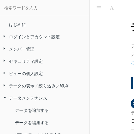
はじめに
ログインとアカウント設定
メンバー管理
Convi.BASE にログインする
セキュリティ設定
Convi.BASE からログアウトする
メンバーを追加する（アカウントの
追加）
ビューの個人設定
自分のパスワードを変更する
アカウントロックを設定／解除する
メンバーを削除する（アカウントの
データの表示／絞り込み／印刷
自分のパスワードをリセットする
パスワードポリシーを設定する
ビューを検索する
削除）
データメンテナンス
二要素認証とは
IP アドレス制限を設定する
ビューをお気に入りに登録する
ビューのデータを表示する
ログイン ID を変更する
ログインに関するトラブルシューテ
SAML 認証を設定する
ビューの表示・非表示を切り替える
フィルターを使ってデータを絞り込
データを追加する
二要素認証を有効にする
メンバーのパスワードを変更する
ィング
／並び順を変更する
む
データを編集する
自分の二要素認証を無効にする
メンバーの二要素認証を無効にする
言語とタイムゾーンを設定する
カテゴリーツリーを使ってデータを
フィルターで指定できる検索条件