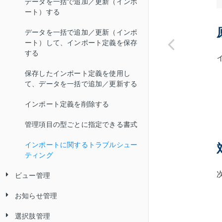
複数のデータを編集する
履歴を追加する
データを一括で追加／更新（インポ
二要素認証のトラブルシューティ
絞り込む
ート）する
ング
データをごみ箱に移動する
履歴を編集する
表示する項目の表示・非表示を切り
データを一括で追加／更新（インポ
替える／並び順を変更する
ごみ箱のデータを元に戻す
履歴を削除する
ート）して、インポート定義を保存
データを印刷する
する
ごみ箱のデータを完全に削除する
履歴を印刷する
ファイルにエクスポートする
保存したインポート定義を使用し
内容を変えずにデータを複製する
履歴をエクスポートする
て、データを一括で追加／更新する
帳票を出力する
内容を再利用してデータを作成する
インポート定義を削除する
一品一葉帳票を出力する
データをアーカイブする
管理項目の型ごとに指定できる書式
一覧帳票を出力する
アーカイブしたデータを確認する
インポートに関するトラブルシュー
階層バーコード一覧帳票を出力す
ティング
アーカイブしたデータを元に戻す
る
ビュー管理
データの URL をコピーする
お知らせ管理
ビューを作成する
データメンテナンスに関するトラブ
ルシューティング
選択肢管理
2 つのテーブル／ビューから新しい
お知らせを確認する
日付条件（「今日」「昨日」「今