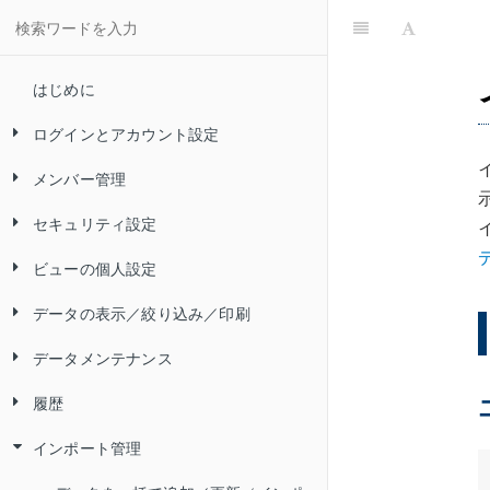
はじめに
ログインとアカウント設定
メンバー管理
Convi.BASE にログインする
セキュリティ設定
Convi.BASE からログアウトする
メンバーを追加する（アカウントの
追加）
ビューの個人設定
自分のパスワードを変更する
アカウントロックを設定／解除する
メンバーを削除する（アカウントの
データの表示／絞り込み／印刷
自分のパスワードをリセットする
パスワードポリシーを設定する
ビューを検索する
削除）
データメンテナンス
二要素認証とは
IP アドレス制限を設定する
ビューをお気に入りに登録する
ビューのデータを表示する
ログイン ID を変更する
履歴
ログインに関するトラブルシューテ
SAML 認証を設定する
ビューの表示・非表示を切り替える
フィルターを使ってデータを絞り込
データを追加する
二要素認証を有効にする
メンバーのパスワードを変更する
ィング
／並び順を変更する
む
インポート管理
データを編集する
履歴を確認する
自分の二要素認証を無効にする
メンバーの二要素認証を無効にする
言語とタイムゾーンを設定する
カテゴリーツリーを使ってデータを
フィルターで指定できる検索条件