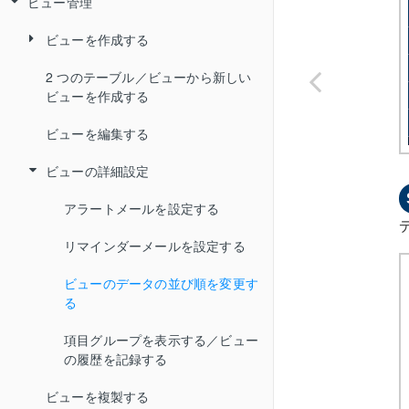
ビュー管理
複数のデータを編集する
履歴を追加する
データを一括で追加／更新（インポ
二要素認証のトラブルシューティ
絞り込む
ート）する
ング
データをごみ箱に移動する
履歴を編集する
ビューを作成する
表示する項目の表示・非表示を切り
データを一括で追加／更新（インポ
替える／並び順を変更する
ごみ箱のデータを元に戻す
履歴を削除する
2 つのテーブル／ビューから新しい
日付条件（「今日」「昨日」「今
ート）して、インポート定義を保存
ビューを作成する
月」など）で表示するデータを絞
データを印刷する
する
ごみ箱のデータを完全に削除する
履歴を印刷する
り込む
ビューを編集する
ファイルにエクスポートする
保存したインポート定義を使用し
内容を変えずにデータを複製する
履歴をエクスポートする
て、データを一括で追加／更新する
ビューの詳細設定
帳票を出力する
内容を再利用してデータを作成する
インポート定義を削除する
アラートメールを設定する
一品一葉帳票を出力する
データをアーカイブする
管理項目の型ごとに指定できる書式
リマインダーメールを設定する
一覧帳票を出力する
アーカイブしたデータを確認する
インポートに関するトラブルシュー
ビューのデータの並び順を変更す
階層バーコード一覧帳票を出力す
ティング
アーカイブしたデータを元に戻す
る
る
データの URL をコピーする
項目グループを表示する／ビュー
の履歴を記録する
データメンテナンスに関するトラブ
ルシューティング
ビューを複製する