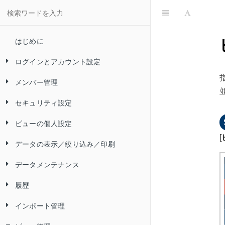
はじめに
ログインとアカウント設定
メンバー管理
Convi.BASE にログインする
セキュリティ設定
Convi.BASE からログアウトする
メンバーを追加する（アカウントの
追加）
ビューの個人設定
自分のパスワードを変更する
アカウントロックを設定／解除する
メンバーを削除する（アカウントの
[
データの表示／絞り込み／印刷
自分のパスワードをリセットする
パスワードポリシーを設定する
ビューを検索する
削除）
データメンテナンス
二要素認証とは
IP アドレス制限を設定する
ビューをお気に入りに登録する
ビューのデータを表示する
ログイン ID を変更する
履歴
ログインに関するトラブルシューテ
SAML 認証を設定する
ビューの表示・非表示を切り替える
フィルターを使ってデータを絞り込
データを追加する
二要素認証を有効にする
メンバーのパスワードを変更する
ィング
／並び順を変更する
む
インポート管理
データを編集する
履歴を確認する
自分の二要素認証を無効にする
メンバーの二要素認証を無効にする
言語とタイムゾーンを設定する
カテゴリーツリーを使ってデータを
フィルターで指定できる検索条件