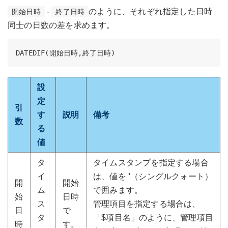
-
のように、それぞれ指定した日時
開始日時
終了日時
同士の日数の差を求めます。
設
定
引
す
説明
備考
数
る
値
タ
タイムスタンプを指定する場合
イ
は、値を
'
（シングルクォート）
開
開始
ム
で囲みます。
始
日時
ス
管理項目を指定する場合は、
日
で
タ
「$項目名」のように、管理項目
時
す。