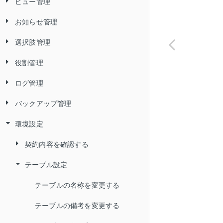
ビュー管理
複数のデータを編集する
履歴を追加する
データを一括で追加／更新（インポ
二要素認証のトラブルシューティ
絞り込む
ート）する
ング
お知らせ管理
データをごみ箱に移動する
履歴を編集する
ビューを作成する
表示する項目の表示・非表示を切り
データを一括で追加／更新（インポ
替える／並び順を変更する
選択肢管理
ごみ箱のデータを元に戻す
履歴を削除する
2 つのテーブル／ビューから新しい
お知らせを確認する
日付条件（「今日」「昨日」「今
ート）して、インポート定義を保存
ビューを作成する
月」など）で表示するデータを絞
データを印刷する
する
役割管理
ごみ箱のデータを完全に削除する
履歴を印刷する
お知らせを追加する
選択肢を追加する
り込む
ビューを編集する
ファイルにエクスポートする
保存したインポート定義を使用し
ログ管理
内容を変えずにデータを複製する
履歴をエクスポートする
お知らせを編集する
選択肢リストの値を設定する
役割を追加する
て、データを一括で追加／更新する
ビューの詳細設定
帳票を出力する
バックアップ管理
内容を再利用してデータを作成する
お知らせを削除する
選択肢の利用状況を確認する
Convi.BASE の各操作に必要な権限
操作ログを確認する
インポート定義を削除する
ビューを複製する
アラートメールを設定する
一品一葉帳票を出力する
環境設定
データをアーカイブする
選択肢を編集する
所属メンバーを編集する
バックアップを作成する
管理項目の型ごとに指定できる書式
ビューを削除する
リマインダーメールを設定する
一覧帳票を出力する
アーカイブしたデータを確認する
選択肢を削除する
役割を編集する
バックアップを編集する
契約内容を確認する
インポートに関するトラブルシュー
ビューのデータの並び順を変更す
階層バーコード一覧帳票を出力す
ティング
アーカイブしたデータを元に戻す
デフォルト役割を設定する
バックアップを削除する
テーブル設定
ストレージ使用量を確認する
る
る
データの URL をコピーする
役割を複製する
バックアップを復元する
テーブルの名称を変更する
項目グループを表示する／ビュー
の履歴を記録する
データメンテナンスに関するトラブ
役割を削除する
テーブルの備考を変更する
ルシューティング