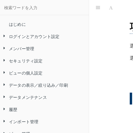
はじめに
ログインとアカウント設定
メンバー管理
Convi.BASE にログインする
セキュリティ設定
Convi.BASE からログアウトする
メンバーを追加する（アカウントの
追加）
ビューの個人設定
自分のパスワードを変更する
アカウントロックを設定／解除する
メンバーを削除する（アカウントの
データの表示／絞り込み／印刷
自分のパスワードをリセットする
パスワードポリシーを設定する
ビューを検索する
削除）
データメンテナンス
二要素認証とは
IP アドレス制限を設定する
ビューをお気に入りに登録する
ビューのデータを表示する
ログイン ID を変更する
履歴
ログインに関するトラブルシューテ
SAML 認証を設定する
ビューの表示・非表示を切り替える
フィルターを使ってデータを絞り込
データを追加する
二要素認証を有効にする
メンバーのパスワードを変更する
ィング
／並び順を変更する
む
インポート管理
データを編集する
履歴を確認する
自分の二要素認証を無効にする
メンバーの二要素認証を無効にする
言語とタイムゾーンを設定する
カテゴリーツリーを使ってデータを
フィルターで指定できる検索条件