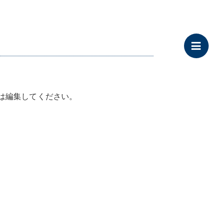
は編集してください。