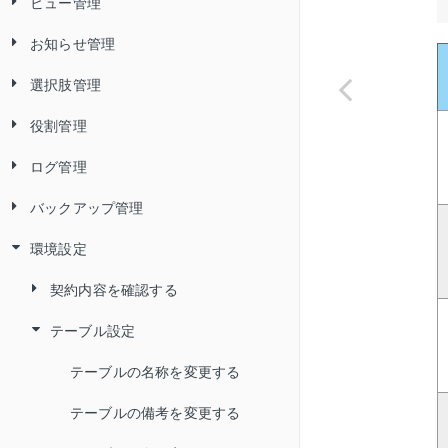
ビュー管理
複数のデータを編集する
履歴を追加する
データを一括で追加／更新（インポ
二要素認証のトラブルシューティ
絞り込む
ート）する
ング
お知らせ管理
データをごみ箱に移動する
履歴を編集する
ビューを作成する
表示する項目の表示・非表示を切り
データを一括で追加／更新（インポ
替える／並び順を変更する
選択肢管理
ごみ箱のデータを元に戻す
履歴を削除する
2 つのテーブル／ビューから新しい
お知らせを確認する
日付条件（「今日」「昨日」「今
ート）して、インポート定義を保存
ビューを作成する
月」など）で表示するデータを絞
データを印刷する
する
役割管理
ごみ箱のデータを完全に削除する
履歴を印刷する
お知らせを追加する
選択肢を追加する
り込む
ビューを編集する
ファイルにエクスポートする
保存したインポート定義を使用し
ログ管理
内容を変えずにデータを複製する
履歴をエクスポートする
お知らせを編集する
選択肢リストの値を設定する
役割を追加する
て、データを一括で追加／更新する
ビューの詳細設定
帳票を出力する
バックアップ管理
内容を再利用してデータを作成する
お知らせを削除する
選択肢の利用状況を確認する
Convi.BASE の各操作に必要な権限
操作ログを確認する
インポート定義を削除する
ビューを複製する
アラートメールを設定する
一品一葉帳票を出力する
環境設定
データをアーカイブする
選択肢を編集する
所属メンバーを編集する
バックアップを作成する
管理項目の型ごとに指定できる書式
ビューを削除する
リマインダーメールを設定する
一覧帳票を出力する
アーカイブしたデータを確認する
選択肢を削除する
役割を編集する
バックアップを編集する
契約内容を確認する
インポートに関するトラブルシュー
ビューのデータの並び順を変更す
階層バーコード一覧帳票を出力す
ティング
アーカイブしたデータを元に戻す
デフォルト役割を設定する
バックアップを削除する
テーブル設定
ストレージ使用量を確認する
る
る
データの URL をコピーする
役割を複製する
バックアップを復元する
テーブルの名称を変更する
項目グループを表示する／ビュー
の履歴を記録する
データメンテナンスに関するトラブ
役割を削除する
テーブルの備考を変更する
ルシューティング