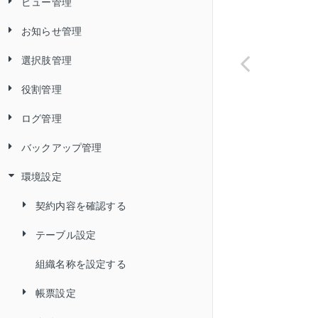
ビュー管理
複数のデータを編集する
履歴を追加する
データを一括で追加／更新（インポ
二要素認証のトラブルシューティ
絞り込む
ート）する
ング
お知らせ管理
データをごみ箱に移動する
履歴を編集する
ビューを作成する
表示する項目の表示・非表示を切り
データを一括で追加／更新（インポ
替える／並び順を変更する
選択肢管理
ごみ箱のデータを元に戻す
履歴を削除する
2 つのテーブル／ビューから新しい
お知らせを確認する
日付条件（「今日」「昨日」「今
ート）して、インポート定義を保存
ビューを作成する
月」など）で表示するデータを絞
データを印刷する
する
役割管理
ごみ箱のデータを完全に削除する
履歴を印刷する
お知らせを追加する
選択肢を追加する
り込む
ビューを編集する
ファイルにエクスポートする
保存したインポート定義を使用し
ログ管理
内容を変えずにデータを複製する
履歴をエクスポートする
お知らせを編集する
選択肢リストの値を設定する
役割を追加する
て、データを一括で追加／更新する
ビューの詳細設定
帳票を出力する
バックアップ管理
内容を再利用してデータを作成する
お知らせを削除する
選択肢の利用状況を確認する
Convi.BASE の各操作に必要な権限
操作ログを確認する
インポート定義を削除する
ビューを複製する
アラートメールを設定する
一品一葉帳票を出力する
環境設定
データをアーカイブする
選択肢を編集する
所属メンバーを編集する
バックアップを作成する
管理項目の型ごとに指定できる書式
ビューを削除する
リマインダーメールを設定する
一覧帳票を出力する
アーカイブしたデータを確認する
選択肢を削除する
役割を編集する
バックアップを編集する
契約内容を確認する
インポートに関するトラブルシュー
ビューのデータの並び順を変更す
階層バーコード一覧帳票を出力す
ティング
アーカイブしたデータを元に戻す
デフォルト役割を設定する
バックアップを削除する
テーブル設定
ストレージ使用量を確認する
る
る
データの URL をコピーする
役割を複製する
バックアップを復元する
組織名称を設定する
テーブルの名称を変更する
項目グループを表示する／ビュー
の履歴を記録する
データメンテナンスに関するトラブ
役割を削除する
帳票設定
テーブルの備考を変更する
ルシューティング