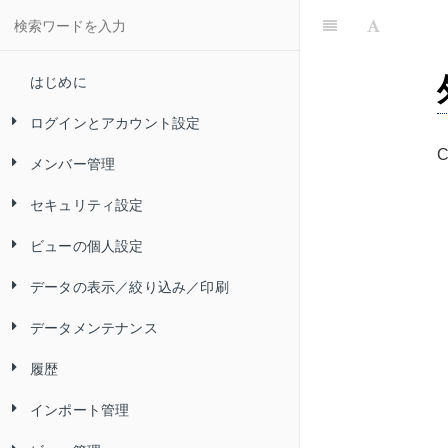
はじめに
ログインとアカウント設定
メンバー管理
Convi.BASE にログインする
セキュリティ設定
Convi.BASE からログアウトする
メンバーを追加する（アカウントの
追加）
ビューの個人設定
自分のパスワードを変更する
アカウントロックを設定／解除する
メンバーを削除する（アカウントの
データの表示／絞り込み／印刷
自分のパスワードをリセットする
パスワードポリシーを設定する
ビューを検索する
削除）
データメンテナンス
二要素認証とは
IP アドレス制限を設定する
ビューをお気に入りに登録する
ビューのデータを表示する
ログイン ID を変更する
履歴
ログインに関するトラブルシューテ
SAML 認証を設定する
ビューの表示・非表示を切り替える
フィルターを使ってデータを絞り込
データを追加する
二要素認証を有効にする
メンバーのパスワードを変更する
ィング
／並び順を変更する
む
インポート管理
データを編集する
履歴を確認する
自分の二要素認証を無効にする
メンバーの二要素認証を無効にする
言語とタイムゾーンを設定する
カテゴリーツリーを使ってデータを
フィルターで指定できる検索条件